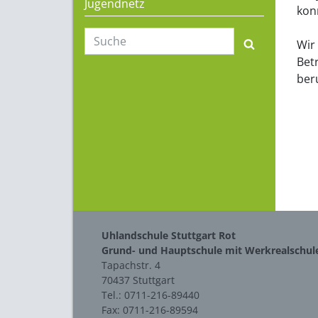
Jugendnetz
kon
Wir
Bet
ber
Uhlandschule Stuttgart Rot
Grund- und Hauptschule mit Werkrealschul
Tapachstr. 4
70437 Stuttgart
Tel.: 0711-216-89440
Fax: 0711-216-89594