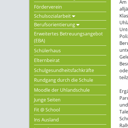
Am 
Förderverein
all
Kla
Schulsozialarbeit
Uhl
Berufsorientierung
Unt
Erweitertes Betreuungsangebot
Po
(EBA)
Ber
unt
Schülerhaus
Gel
Elternbeirat
Bes
Schulgesundheitsfachkräfte
ode
tei
Rundgang durch die Schule
Moodle der Uhlandschule
Erg
Par
Junge Seiten
und
Fit @ School
Tal
Sch
Ins Ausland
Ral