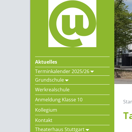
Aktuelles
Terminkalender 2025/26
Grundschule
Werkrealschule
Anmeldung Klasse 10
Star
Kollegium
T
Kontakt
Theaterhaus Stuttgart